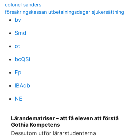
colonel sanders
försäkringskassan utbetalningsdagar sjukersättning
bv
Smd
ot
bcQSi
Ep
lBAdb
NE
Lärandematriser – att få eleven att förstå
Gothia Kompetens
Dessutom utför lärarstudenterna