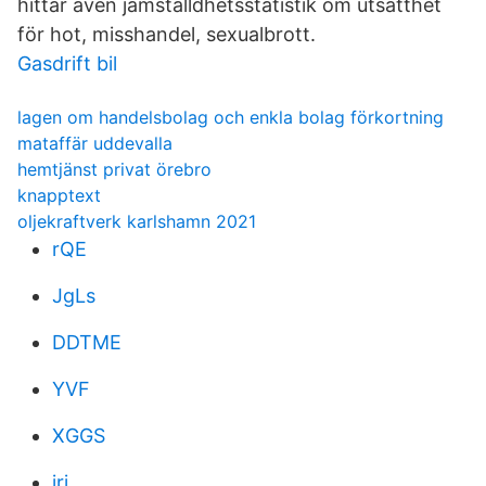
hittar även jämställdhetsstatistik om utsatthet
för hot, misshandel, sexualbrott.
Gasdrift bil
lagen om handelsbolag och enkla bolag förkortning
mataffär uddevalla
hemtjänst privat örebro
knapptext
oljekraftverk karlshamn 2021
rQE
JgLs
DDTME
YVF
XGGS
irj