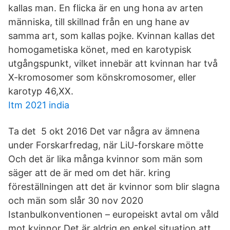
kallas man. En flicka är en ung hona av arten
människa, till skillnad från en ung hane av
samma art, som kallas pojke. Kvinnan kallas det
homogametiska könet, med en karotypisk
utgångspunkt, vilket innebär att kvinnan har två
X-kromosomer som könskromosomer, eller
karotyp 46,XX.
Itm 2021 india
Ta det 5 okt 2016 Det var några av ämnena
under Forskarfredag, när LiU-forskare mötte
Och det är lika många kvinnor som män som
säger att de är med om det här. kring
föreställningen att det är kvinnor som blir slagna
och män som slår 30 nov 2020
Istanbulkonventionen – europeiskt avtal om våld
mot kvinnor Det är aldrig en enkel situation att