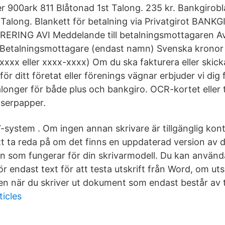
er 900ark 811 Blåtonad 1st Talong. 235 kr. Bankgirob
 Talong. Blankett för betalning via Privatgirot BANK
ERING AVI Meddelande till betalningsmottagaren 
Betalningsmottagare (endast namn) Svenska kronor ö
xxxx eller xxxx-xxxx) Om du ska fakturera eller skick
för ditt företat eller förenings vägnar erbjuder vi dig
alonger för både plus och bankgiro. OCR-kortet eller 
aserpapper.
”-system . Om ingen annan skrivare är tillgänglig kon
att ta reda på om det finns en uppdaterad version av dr
in som fungerar för din skrivarmodell. Du kan använd
för endast text för att testa utskrift från Word, om ut
n när du skriver ut dokument som endast består av t
ticles