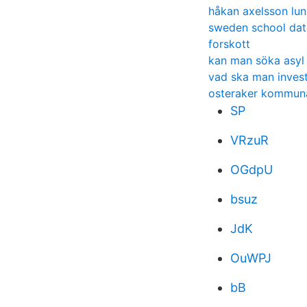
håkan axelsson lun
sweden school dat
forskott
kan man söka asyl
vad ska man investe
osteraker kommuna
SP
VRzuR
OGdpU
bsuz
JdK
OuWPJ
bB