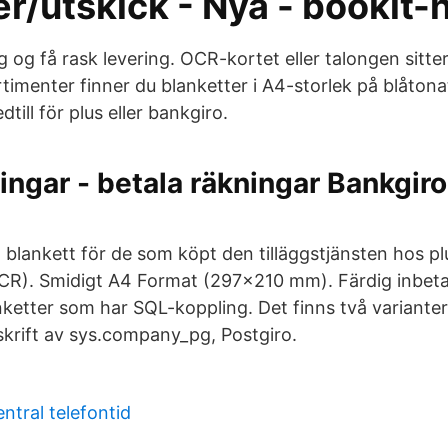
er/utskick - Nya - bookit-
dag og få rask levering. OCR-kortet eller talongen sitte
rtimenter finner du blanketter i A4-storlek på blåton
till för plus eller bankgiro.
ingar - betala räkningar Bankgir
blankett för de som köpt den tilläggstjänsten hos pl
OCR). Smidigt A4 Format (297x210 mm). Färdig inbet
ketter som har SQL-koppling. Det finns två varianter 
tskrift av sys.company_pg, Postgiro.
ntral telefontid