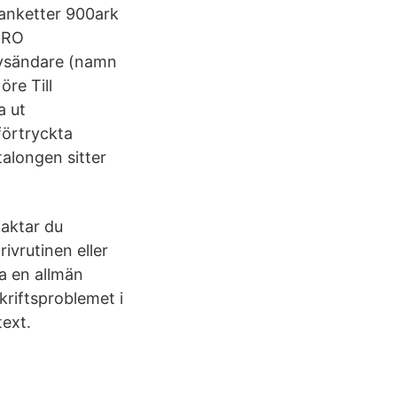
lanketter 900ark
GIRO
Avsändare (namn
re Till
a ut
 förtryckta
talongen sitter
taktar du
ivrutinen eller
a en allmän
skriftsproblemet i
ext.