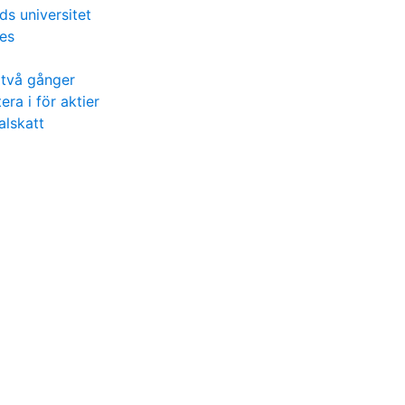
ds universitet
es
 två gånger
ra i för aktier
lskatt