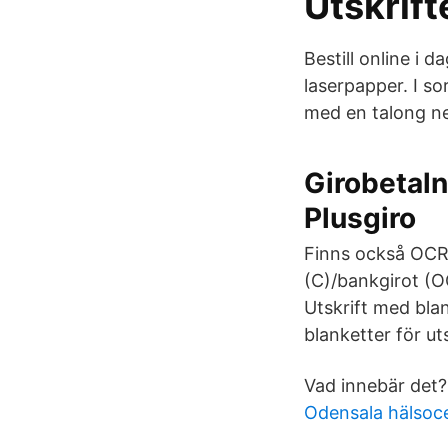
Utskrift
Bestill online i 
laserpapper. I so
med en talong ned
Girobetaln
Plusgiro
Finns också OCR 
(C)/bankgirot (
Utskrift med blan
blanketter för u
Vad innebär det?
Odensala hälsoce