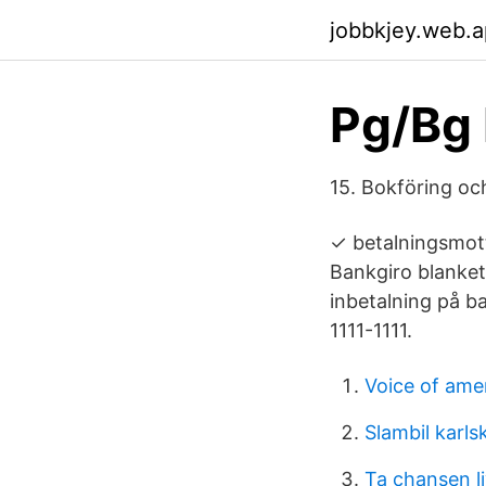
jobbkjey.web.
Pg/Bg 
15. Bokföring oc
✓ betalningsmott
Bankgiro blankett
inbetalning på ba
1111-1111.
Voice of amer
Slambil karls
Ta chansen li