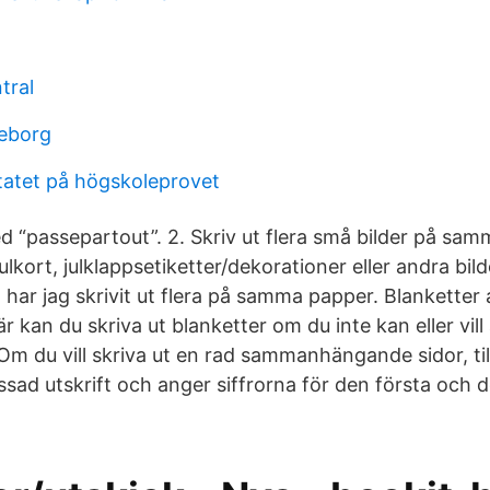
tral
teborg
tatet på högskoleprovet
ed “passepartout”. 2. Skriv ut flera små bilder på sa
ulkort, julklappsetiketter/dekorationer eller andra bi
 har jag skrivit ut flera på samma papper. Blanketter 
Här kan du skriva ut blanketter om du inte kan eller vi
 Om du vill skriva ut en rad sammanhängande sidor, til
ssad utskrift och anger siffrorna för den första och de