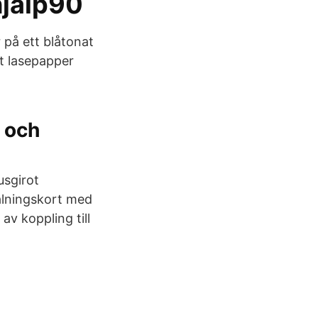
hjalp90
r på ett blåtonat
at lasepapper
o och
usgirot
alningskort med
av koppling till