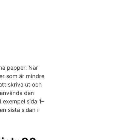
mma papper. När
lder som är mindre
att skriva ut och
ll använda den
l exempel sida 1–
n sista sidan i