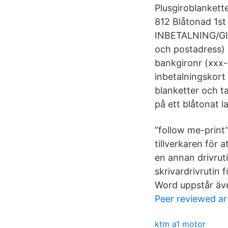
Plusgiroblankett
812 Blåtonad 1st
INBETALNING/GIR
och postadress) 
bankgironr (xxx-
inbetalningskort 
blanketter och t
på ett blåtonat l
”follow me-print
tillverkaren för 
en annan drivrut
skrivardrivrutin 
Word uppstår äve
Peer reviewed ar
ktm a1 motor