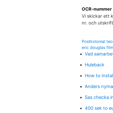
OCR-nummer -
Vi skickar ett
nr. och utskri
Postkolonial teor
eric douglas fil
Vad samarbe
Huleback
How to insta
Anders nyma
Sas checka i
400 sek to e