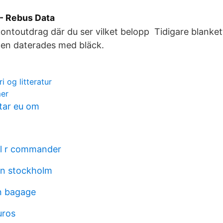
 Rebus Data
 kontoutdrag där du ser vilket belopp Tidigare blanket
ften daterades med bläck.
i og litteratur
mer
tar eu om
ll r commander
n stockholm
n bagage
uros