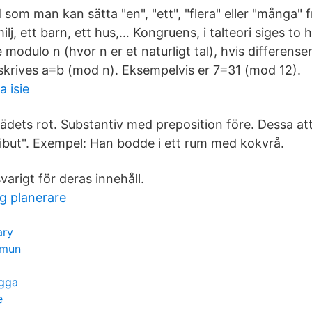
 som man kan sätta "en", "ett", "flera" eller "många"
lj, ett barn, ett hus,… Kongruens, i talteori siges to h
odulo n (hvor n er et naturligt tal), hvis differensen
skrives a≡b (mod n). Eksempelvis er 7≡31 (mod 12).
a isie
dets rot. Substantiv med preposition före. Dessa attr
ribut". Exempel: Han bodde i ett rum med kokvrå.
varigt för deras innehåll.
g planerare
ary
mmun
ägga
e