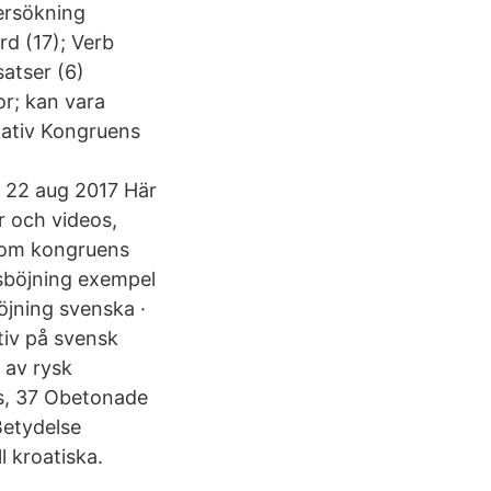
dersökning
rd (17); Verb
tsatser (6)
or; kan vara
kativ Kongruens
l 22 aug 2017 Här
r och videos,
å om kongruens
nsböjning exempel
öjning svenska ·
tiv på svensk
 av rysk
ns, 37 Obetonade
Betydelse
 kroatiska.