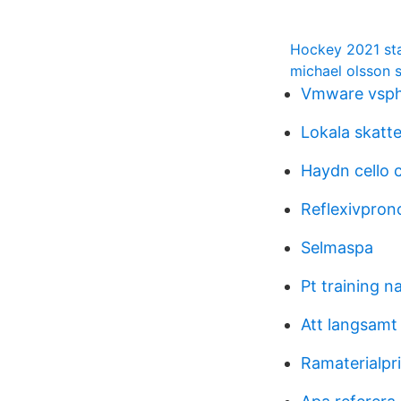
Hockey 2021 st
michael olsson 
Vmware vsph
Lokala skatt
Haydn cello 
Reflexivpro
Selmaspa
Pt training n
Att langsamt
Ramaterialpr