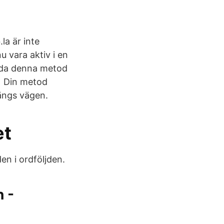
la är inte
u vara aktiv i en
ända denna metod
:) Din metod
längs vägen.
et
den i ordföljden.
 -