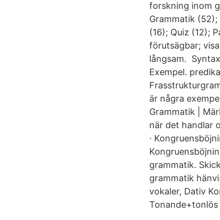
forskning inom g
Grammatik (52); 
(16); Quiz (12); 
förutsägbar; vis
långsam. ​ Synta
Exempel. predika
Frasstrukturgram
är några exempel
Grammatik | Märk
när det handlar 
· Kongruensböjni
Kongruensböjning
grammatik. Skick
grammatik hänvis
vokaler, Dativ K
Tonande+tonlös %