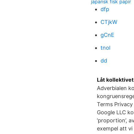
japansk fisk papir
dfp
CTjkW
gCnE
tnol
dd
Låt kollektive
Adverbialen ko
kongruensrege
Terms Privacy
Google LLC kon
’proportion’, 
exempel att vi