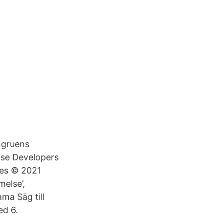
ngruens
ise Developers
res © 2021
else’,
ma Säg till
ed 6.