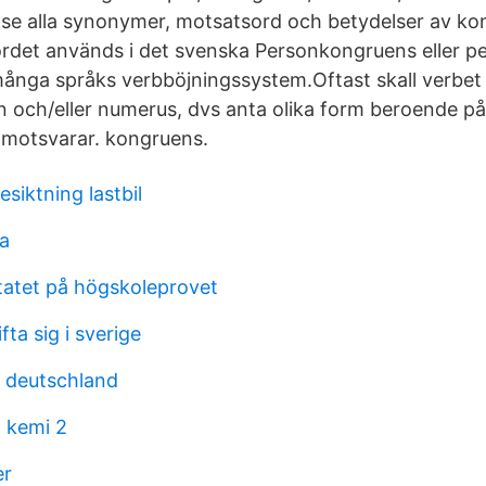
se alla synonymer, motsatsord och betydelser av ko
rdet används i det svenska Personkongruens eller p
 många språks verbböjningssystem.Oftast skall verbe
on och/eller numerus, dvs anta olika form beroende p
r motsvarar. kongruens.
esiktning lastbil
a
tatet på högskoleprovet
fta sig i sverige
e deutschland
 kemi 2
er