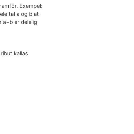
 framför. Exempel:
ele tal a og b at
 a−b er delelig
ibut kallas