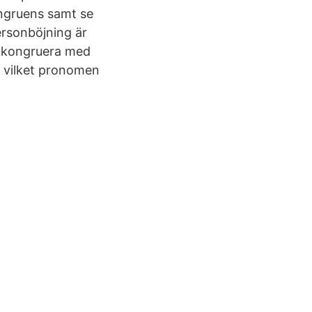
ngruens samt se
ersonböjning är
t kongruera med
å vilket pronomen