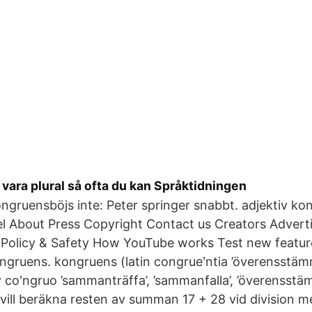
t vara plural så ofta du kan Språktidningen
ngruensböjs inte: Peter springer snabbt. adjektiv ko
l About Press Copyright Contact us Creators Advert
 Policy & Safety How YouTube works Test new featu
gruens. kongruens (latin congrueʹntia ’överensstämm
av coʹngruo ’sammanträffa’, ’sammanfalla’, ’överensstäm
 vill beräkna resten av summan 17 + 28 vid division m