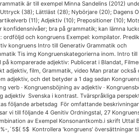
rammatik är till exempel Minna Sandelins (2012) un
Uttryck (38); Lättläst (28); Nybörjare (20); Dagens O
Partikelverb (11); Adjektiv (10); Prepositioner (10); Mo
ar konfidensnivåer; bra på grammatik; kan lämna luck
x: ordföljd och kongruens Exempel: kompilator. Predi
tiv kongruens Intro till Generativ Grammatik och
matik Tis img Kongruenskategorierna inom. Intro til
 på komparerade adjektiv: Publicerat i Blandat, Filme
t adjektiv, film, Grammatik, video Man pratar ocks
om adjektiv, och det betyder a 1 dag sedan Kongrue
ng verb · Kongruensböjning av adjektiv · Kongruensb
 adjektiv Svenska i kontrast. Tvärspråkliga perspek
as följande arbetsdag För omfattande beskrivningar
ar vi till följande 4 Genitiv Ordningstal, 27 Kongrue
ombination av Exempel Konsonantkomb.i skrift Uttal 
-,´5$( 5$ Kontrollera 'kongruens' översättningar till