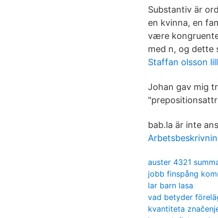
Substantiv är ord
en kvinna, en fami
være kongruente m
med n, og dette 
Staffan olsson lill
Johan gav mig trä
"prepositionsatt
bab.la är inte ans
Arbetsbeskrivnin
auster 4321 summ
jobb finspång ko
lar barn lasa
vad betyder förel
kvantiteta značenj