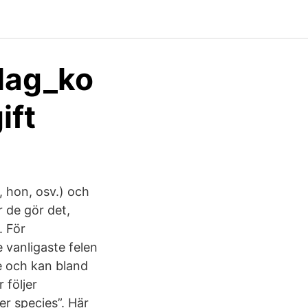
lag_ko
ift
 hon, osv.) och
r de gör det,
. För
 vanligaste felen
 och kan bland
 följer
r species”. Här