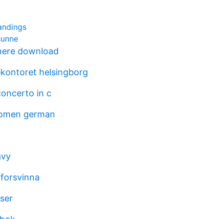
andings
sunne
ere download
ekontoret helsingborg
concerto in c
nomen german
avy
 forsvinna
iser