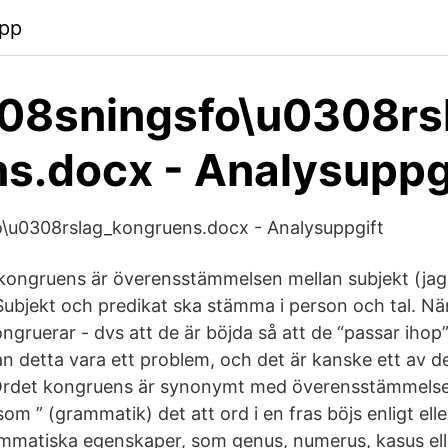
app
308sningsfo\u0308rs
s.docx - Analysuppg
o\u0308rslag_kongruens.docx - Analysuppgift
ongruens är överensstämmelsen mellan subjekt (jag,
Subjekt och predikat ska stämma i person och tal. Nä
ongruerar - dvs att de är böjda så att de “passar ihop”
n detta vara ett problem, och det är kanske ett av de
 Ordet kongruens är synonymt med överensstämmelse
om ” (grammatik) det att ord i en fras böjs enligt eller
matiska egenskaper, som genus, numerus, kasus elle