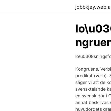
jobbkjey.web.
lo\u0
ngruen
lo\u0308sningsf
Kongruens. Verbk
predikat (verb). 
säger vi att de k
svensktalande ka
en svensk gör i
annat beskrivas s
huvudordets gram