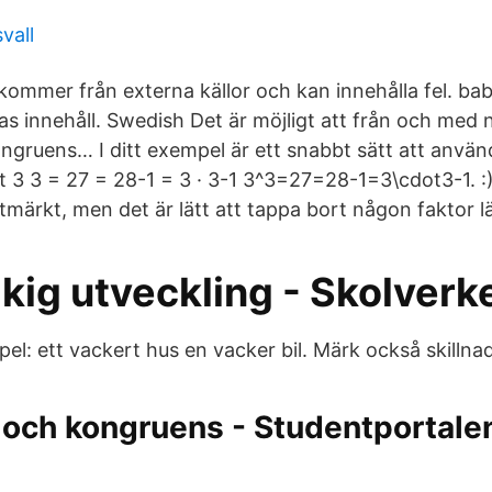
vall
ommer från externa källor och kan innehålla fel. bab.
as innehåll. Swedish Det är möjligt att från och med n
ngruens… I ditt exempel är ett snabbt sätt att anv
tt 3 3 = 27 = 28-1 = 3 · 3-1 3^3=27=28-1=3\cdot3-1. 
tmärkt, men det är lätt att tappa bort någon faktor 
kig utveckling - Skolverk
mpel: ett vackert hus en vacker bil. Märk också skillna
och kongruens - Studentportalen