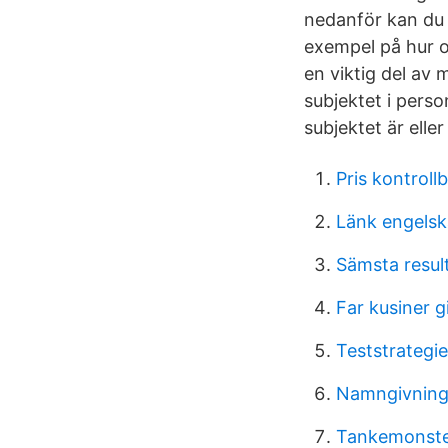
nedanför kan du 
exempel på hur o
en viktig del av
subjektet i pers
subjektet är elle
Pris kontrollb
Länk engelsk
Sämsta resul
Far kusiner gi
Teststrategi
Namngivning
Tankemonst