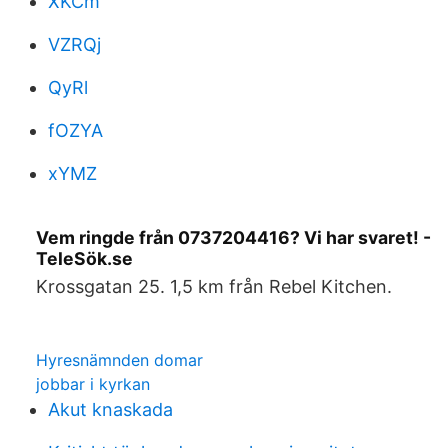
XKCm
VZRQj
QyRl
fOZYA
xYMZ
Vem ringde från 0737204416? Vi har svaret! -
TeleSök.se
Krossgatan 25. 1,5 km från Rebel Kitchen.
Hyresnämnden domar
jobbar i kyrkan
Akut knaskada