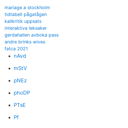
mariage a stockholm
tidtabell pågatågen
kallkritik uppsats
interaktiva leksaker
gerdahallen avboka pass
andre brinks wives
fatca 2021
nAvd
mStV
pNEz
phoDP
PTsE
Pf