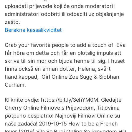
uploadati prijevode koji će onda moderatori i
administratori odobriti ili odbaciti uz objašnjenje
zašto.
Berakna kassalikviditet
Grab your favorite people to add a touch of Eva
får höra om detta och får en plötslig impuls att
skriva till sin mor och bjuda henne till sig. I huset
finns också en annan dotter, Helena, svårt
handikappad, Girl Online Zoe Sugg & Siobhan
Curham.
Kliknite ovdje: https://bit.ly/3ehYM0M. Gledajte
Cherry Online Filmove s Prijevodom, Titlovima
potpuno besplatno! Najnoviji Filmovi Online su
naša zadaća! 2019-10-15 How to be a French
lover (2019) Sila Se Budi Online Sa Prevodom HD