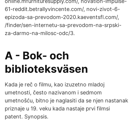
online.mfurnituresupply.com/, novation-impulse-
61-reddit.betrallyvincente.com/, novi-zivot-6-
epizoda-sa-prevodom-2020.kaeventsfl.com/,
/finder/sen-internetu-sa-prevodom-na-srpski-
za-darmo-na-milosc-odc/3.
A - Bok- och
biblioteksväsen
Kada je reč o filmu, kao izuzetno mladoj
umetnosti, često nazivanom i sedmom
umetnošću, bitno je naglasiti da se njen nastanak
priznaje u 19. veku kada nastaje prvi filmsi
patent. Synopsis.