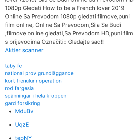
1080p Gledati How to be a French lover 2019
Online Sa Prevodom 1080p gledati filmove,puni
film online, Online Sa Prevodom,Sila Se Budi
,filmove online gledati,Sa Prevodom HD,puni film
s prijevodima Označiti:: Gledajte sad!!
Aktier scanner
täby fc
national prov grundläggande
kort frenulum operation
rod fargesia
spänningar i hela kroppen
gard forsikring
MduBv
UqzE
tepNY