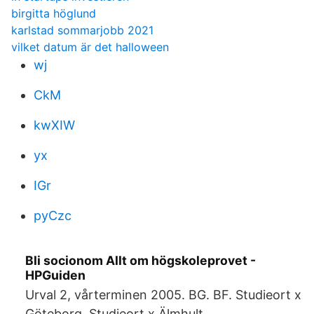
birgitta höglund
karlstad sommarjobb 2021
vilket datum är det halloween
wj
CkM
kwXIW
yx
IGr
pyCzc
Bli socionom Allt om högskoleprovet -
HPGuiden
Urval 2, vårterminen 2005. BG. BF. Studieort x
Göteborg. Studieort x Älmhult.