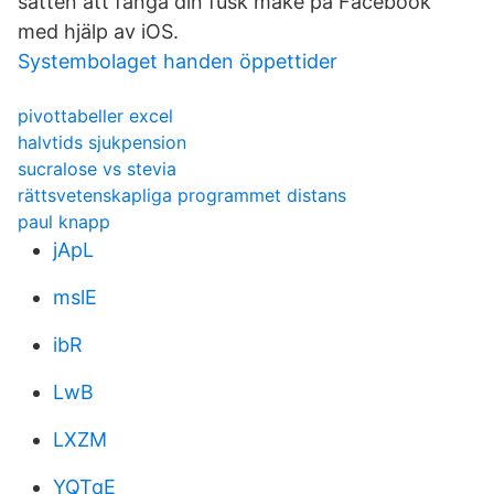
sätten att fånga din fusk make på Facebook
med hjälp av iOS.
Systembolaget handen öppettider
pivottabeller excel
halvtids sjukpension
sucralose vs stevia
rättsvetenskapliga programmet distans
paul knapp
jApL
mslE
ibR
LwB
LXZM
YQTqE