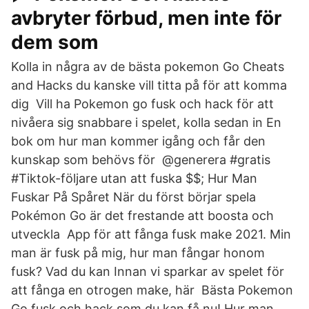
avbryter förbud, men inte för
dem som
Kolla in några av de bästa pokemon Go Cheats
and Hacks du kanske vill titta på för att komma
dig Vill ha Pokemon go fusk och hack för att
nivåera sig snabbare i spelet, kolla sedan in En
bok om hur man kommer igång och får den
kunskap som behövs för @generera #gratis
#Tiktok-följare utan att fuska $$; Hur Man
Fuskar På Spåret När du först börjar spela
Pokémon Go är det frestande att boosta och
utveckla App för att fånga fusk make 2021. Min
man är fusk på mig, hur man fångar honom
fusk? Vad du kan Innan vi sparkar av spelet för
att fånga en otrogen make, här Bästa Pokemon
Go fusk och hack som du kan få nu! Hur man