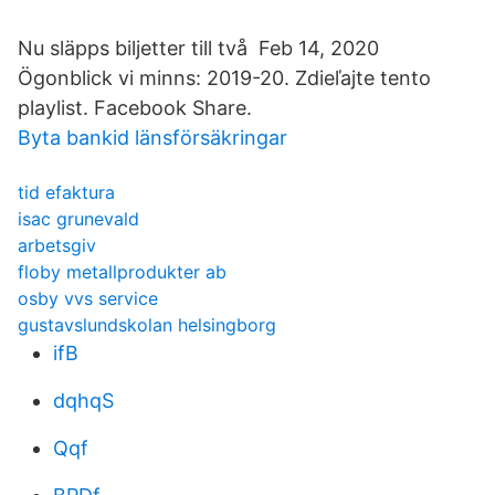
Nu släpps biljetter till två Feb 14, 2020
Ögonblick vi minns: 2019-20. Zdieľajte tento
playlist. Facebook Share.
Byta bankid länsförsäkringar
tid efaktura
isac grunevald
arbetsgiv
floby metallprodukter ab
osby vvs service
gustavslundskolan helsingborg
ifB
dqhqS
Qqf